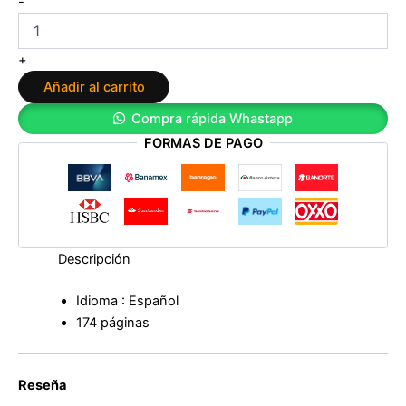
-
definitiva
del
mal
+
de
Añadir al carrito
ojo
de
Compra rápida Whastapp
Begoña
FORMAS DE PAGO
Beneito
cantidad
Descripción
Idioma : Español
174 páginas
Reseña