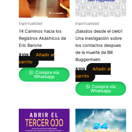
Espiritualidad
Espiritualidad
14 Caminos hacia los
¡Saludos desde el cielo!:
Registros Akáshicos de
Una inestigación sobre
Eric Barone
los contactos despues
de la muerte de Bill
Añadir al
$
109
Buggenheim
carrito
Añadir al
$
109
Compra vía
carrito
Whatsapp
Compra vía
Whatsapp