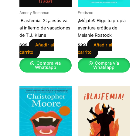
Amor y Romance
Erotismo
¡Blasfemia! 2: ¡Jesús va
¡Mójate!: Elige tu propia
al infierno de vacaciones!
aventura erótica de
de T.J. Klune
Melanie Rostock
Añadir al
Añadir al
$
99
$
99
carrito
carrito
Compra vía
Compra vía
Whatsapp
Whatsapp