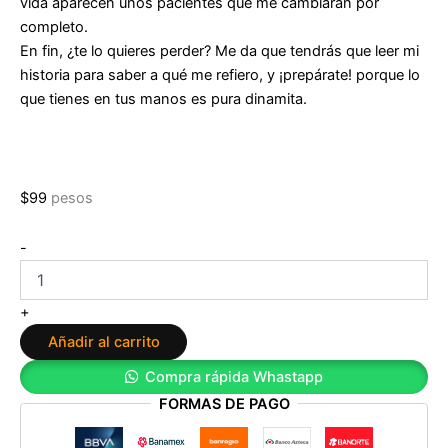
vida aparecen unos pacientes que me cambiarán por
completo.
En fin, ¿te lo quieres perder? Me da que tendrás que leer mi
historia para saber a qué me refiero, y ¡prepárate! porque lo
que tienes en tus manos es pura dinamita.
$
99
pesos
Gabinete
-
¿de
crisis?
de
+
Yanira
Añadir al carrito
García
cantidad
Compra rápida Whastapp
FORMAS DE PAGO