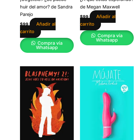
huir del amor? de Sandra
de Megan Maxwell
Parejo
Añadir al
$
99
Añadir al
carrito
$
99
carrito
Compra vía
Whatsapp
Compra vía
Whatsapp