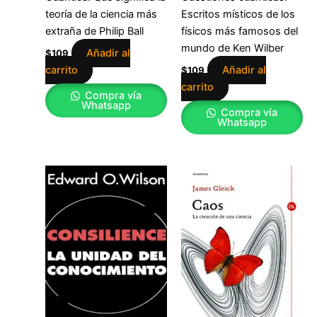
teoría de la ciencia más
Escritos místicos de los
extraña de Philip Ball
físicos más famosos del
mundo de Ken Wilber
Añadir al
$
109
carrito
Añadir al
$
109
carrito
Compra vía
Whatsapp
Compra vía
Whatsapp