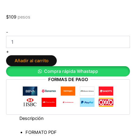
$
109
pesos
¡Estamos
-
rodeados!
de
Jorge
+
Laborda
Añadir al carrito
cantidad
Compra rápida Whastapp
FORMAS DE PAGO
Descripción
FORMATO PDF