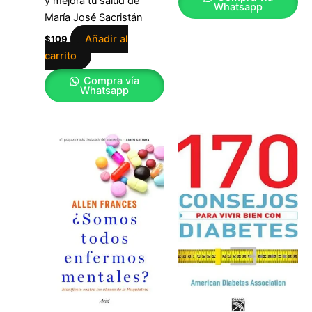
y mejora tu salud de
Whatsapp
María José Sacristán
Añadir al
$
109
carrito
Compra vía
Whatsapp