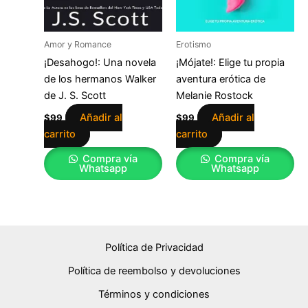
Amor y Romance
Erotismo
¡Desahogo!: Una novela
¡Mójate!: Elige tu propia
de los hermanos Walker
aventura erótica de
de J. S. Scott
Melanie Rostock
Añadir al
Añadir al
$
99
$
99
carrito
carrito
Compra vía
Compra vía
Whatsapp
Whatsapp
Política de Privacidad
Política de reembolso y devoluciones
Términos y condiciones