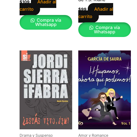
Añadir al
$
109
carrito
Añadir al
$
99
carrito
Compra vía
Whatsapp
Compra vía
Whatsapp
Drama y Suspenso
Amor y Romance