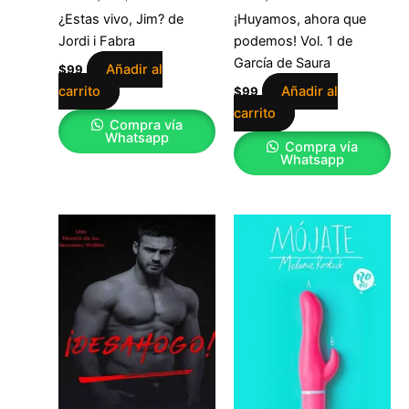
¿Estas vivo, Jim? de
¡Huyamos, ahora que
Jordi i Fabra
podemos! Vol. 1 de
García de Saura
Añadir al
$
99
carrito
Añadir al
$
99
carrito
Compra vía
Whatsapp
Compra vía
Whatsapp