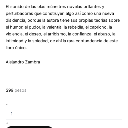
El sonido de las olas reúne tres novelas brillantes y
perturbadoras que construyen algo así como una nueva
disidencia, porque la autora tiene sus propias teorías sobre
el humor, el pudor, la valentía, la rebeldía, el capricho, la
violencia, el deseo, el arribismo, la confianza, el abuso, la
intimidad y la soledad, de ahí la rara contundencia de este
libro único.
Alejandro Zambra
$
99
pesos
El
-
sonido
de
las
+
olas