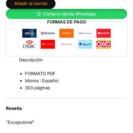
Añadir al carrito
de
Margarita
Compra rápida Whastapp
García
FORMAS DE PAGO
Robayo
cantidad
Descripción
FORMATO PDF
Idioma : Español
303 páginas
Reseña
“Excepcional”