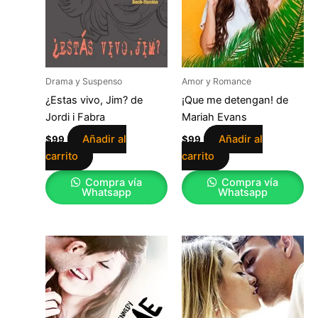
Drama y Suspenso
Amor y Romance
¿Estas vivo, Jim? de
¡Que me detengan! de
Jordi i Fabra
Mariah Evans
Añadir al
Añadir al
$
99
$
99
carrito
carrito
Compra vía
Compra vía
Whatsapp
Whatsapp