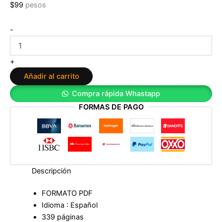
$
99
pesos
El
-
Símbolo
de
Gerardo
+
Gómez
Añadir al carrito
cantidad
Compra rápida Whastapp
FORMAS DE PAGO
Descripción
FORMATO PDF
Idioma : Español
339 páginas