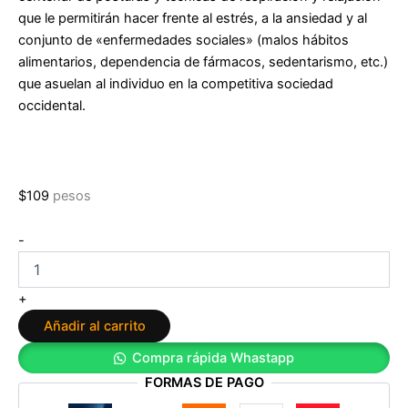
que le permitirán hacer frente al estrés, a la ansiedad y al
conjunto de «enfermedades sociales» (malos hábitos
alimentarios, dependencia de fármacos, sedentarismo, etc.)
que asuelan al individuo en la competitiva sociedad
occidental.
$
109
pesos
El
-
gran
libro
de
+
Yoga
Añadir al carrito
de
Ramiro
Compra rápida Whastapp
Calle
FORMAS DE PAGO
cantidad