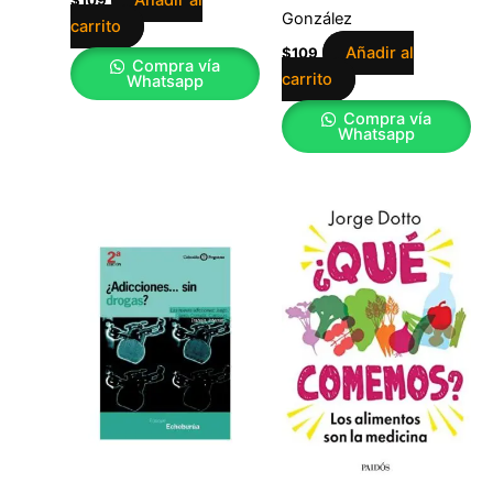
Añadir al
$
109
González
carrito
Añadir al
$
109
Compra vía
carrito
Whatsapp
Compra vía
Whatsapp