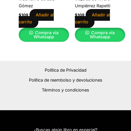
Gómez
Umpiérrez Rapetti
Añadir al
Añadir al
$
109
$
109
carrito
carrito
Compra vía
Compra vía
Whatsapp
Whatsapp
Política de Privacidad
Política de reembolso y devoluciones
Términos y condiciones
¿Buscas algún libro en especial?