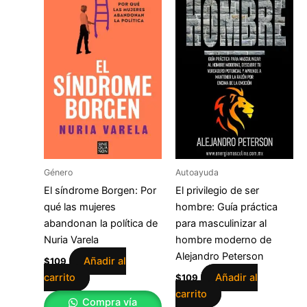
Género
Autoayuda
El síndrome Borgen: Por
El privilegio de ser
qué las mujeres
hombre: Guía práctica
abandonan la política de
para masculinizar al
Nuria Varela
hombre moderno de
Alejandro Peterson
Añadir al
$
109
carrito
Añadir al
$
109
carrito
Compra vía