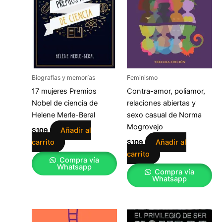
Biografías y memorías
Feminismo
17 mujeres Premios
Contra-amor, poliamor,
Nobel de ciencia de
relaciones abiertas y
Helene Merle-Beral
sexo casual de Norma
Mogrovejo
Añadir al
$
109
carrito
Añadir al
$
109
carrito
Compra vía
Whatsapp
Compra vía
Whatsapp