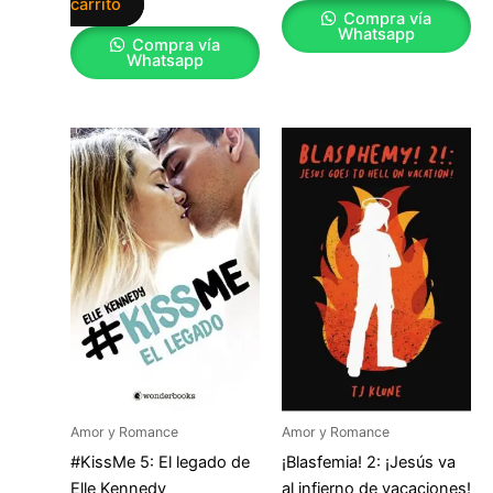
carrito
Compra vía
Whatsapp
Compra vía
Whatsapp
Amor y Romance
Amor y Romance
#KissMe 5: El legado de
¡Blasfemia! 2: ¡Jesús va
Elle Kennedy
al infierno de vacaciones!