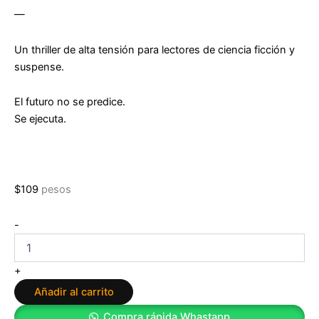
—
Un thriller de alta tensión para lectores de ciencia ficción y
suspense.
El futuro no se predice.
Se ejecuta.
$
109
pesos
El
-
ascenso
de
Polaris
+
de
Añadir al carrito
Michele
Amitrani
Compra rápida Whastapp