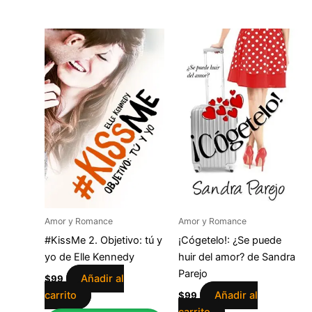
Amor y Romance
Amor y Romance
#KissMe 2. Objetivo: tú y
¡Cógetelo!: ¿Se puede
yo de Elle Kennedy
huir del amor? de Sandra
Parejo
Añadir al
$
99
carrito
Añadir al
$
99
carrito