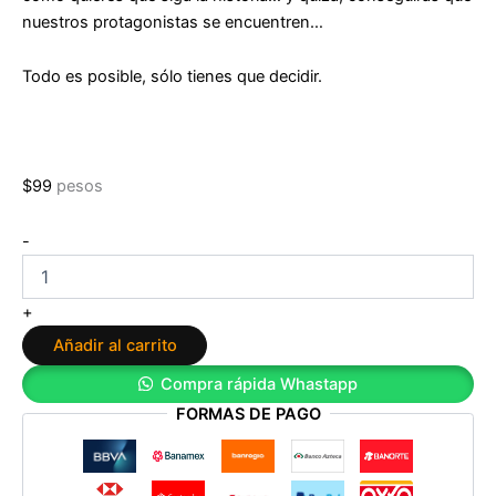
nuestros protagonistas se encuentren…
Todo es posible, sólo tienes que decidir.
$
99
pesos
Contigo
-
al
fin
del
+
mundo
Añadir al carrito
de
Mauro
Compra rápida Whastapp
cantidad
FORMAS DE PAGO