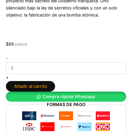
proyecto más secreto del Gobierno franquista. Uno
silenciado bajo la ley de secretos oficiales y con un solo
objetivo: la fabricación de una bomba atómica.
$
99
pesos
Cementerio
-
de
secretos
de
+
José
Añadir al carrito
Antonio
Pérez
Compra rápida Whastapp
Ledo
FORMAS DE PAGO
cantidad