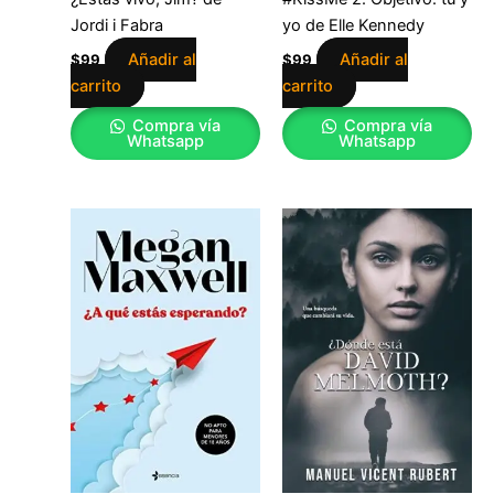
Jordi i Fabra
yo de Elle Kennedy
Añadir al
Añadir al
$
99
$
99
carrito
carrito
Compra vía
Compra vía
Whatsapp
Whatsapp