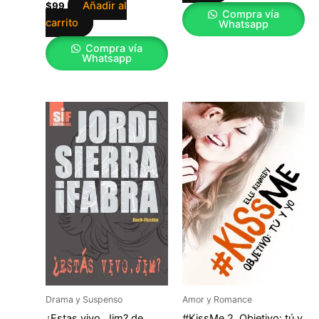
Añadir al
$
99
Compra vía
carrito
Whatsapp
Compra vía
Whatsapp
Drama y Suspenso
Amor y Romance
¿Estas vivo, Jim? de
#KissMe 2. Objetivo: tú y