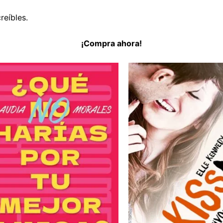
reíbles.
¡Compra ahora!