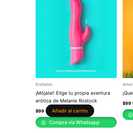
Erotismo
Amor
¡Mójate!: Elige tu propia aventura
¡Que
erótica de Melanie Rostock
$
99
Añadir al carrito
$
99
Compra vía Whatsapp