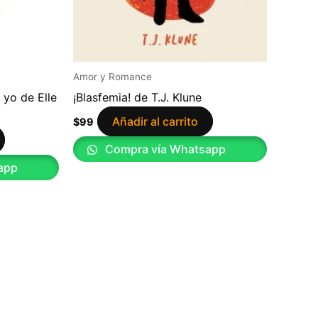
Amor y Romance
 yo de Elle
¡Blasfemia! de T.J. Klune
Añadir al carrito
$
99
Compra vía Whatsapp
app