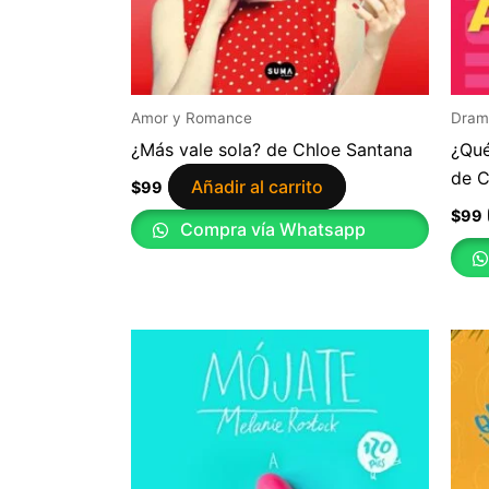
Amor y Romance
Dram
¿Más vale sola? de Chloe Santana
¿Qué
de C
Añadir al carrito
$
99
$
99
Compra vía Whatsapp