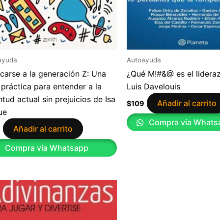
ayuda
Autoayuda
carse a la generación Z: Una
¿Qué M!#&@ es el lidera
 práctica para entender a la
Luis Davelouis
ntud actual sin prejuicios de Isa
Añadir al carrito
$
109
ue
Compra vía Whats
Añadir al carrito
9
Compra vía Whatsapp