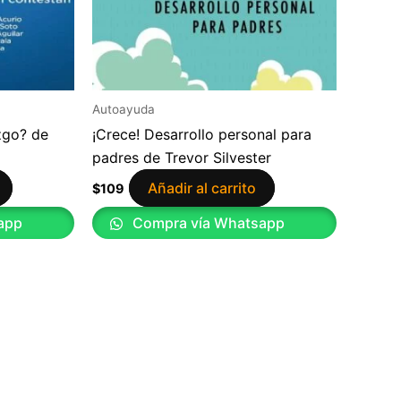
Autoayuda
zgo? de
¡Crece! Desarrollo personal para
padres de Trevor Silvester
Añadir al carrito
$
109
app
Compra vía Whatsapp