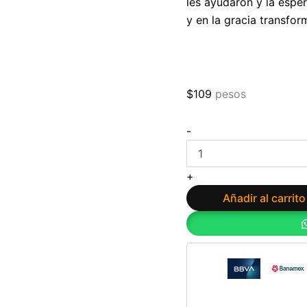
les ayudaron y la espe
y en la gracia transfo
$
109
pesos
¡Ayuda!
-
Mi
adolescente
es
+
rebelde
de
Añadir al carrito
Dave
Coats
cantidad