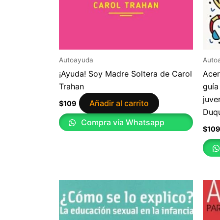
Autoayuda
Auto
¡Ayuda! Soy Madre Soltera de Carol
Acer
Trahan
guía
juve
Añadir al carrito
$
109
Duq
Compra vía Whatsapp
$
10