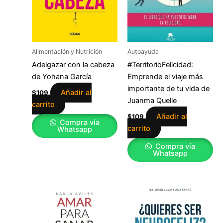
Alimentación y Nutrición
Autoayuda
Adelgazar con la cabeza
#TerritorioFelicidad:
de Yohana García
Emprende el viaje más
importante de tu vida de
Añadir al
$
109
Juanma Quelle
carrito
Añadir al
$
109
Compra vía
carrito
Whatsapp
Compra vía
Whatsapp