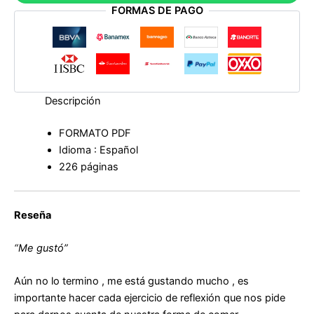
FORMAS DE PAGO
la
Dieta:
Y
dile
Adiós
a
la
Descripción
Dieta
de
FORMATO PDF
Marisol
Idioma : Español
Santillán
cantidad
226 páginas
Reseña
“Me gustó”
Aún no lo termino , me está gustando mucho , es
importante hacer cada ejercicio de reflexión que nos pide