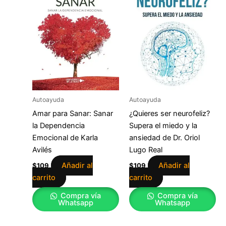
Autoayuda
Autoayuda
Amar para Sanar: Sanar
¿Quieres ser neurofeliz?
la Dependencia
Supera el miedo y la
Emocional de Karla
ansiedad de Dr. Oriol
Avilés
Lugo Real
Añadir al
Añadir al
$
109
$
109
carrito
carrito
Compra vía
Compra vía
Whatsapp
Whatsapp