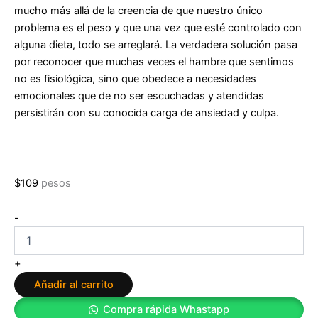
mucho más allá de la creencia de que nuestro único
problema es el peso y que una vez que esté controlado con
alguna dieta, todo se arreglará. La verdadera solución pasa
por reconocer que muchas veces el hambre que sentimos
no es fisiológica, sino que obedece a necesidades
emocionales que de no ser escuchadas y atendidas
persistirán con su conocida carga de ansiedad y culpa.
$
109
pesos
Aprende
-
de
Tu
Hambre
+
Emocional
Añadir al carrito
y
Libérate
Compra rápida Whastapp
de