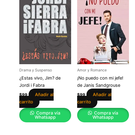
Drama y Suspenso
Amor y Romance
¿Estas vivo, Jim? de
¡No puedo con mi jefe!
Jordi i Fabra
de Janis Sandgrouse
Añadir al
Añadir al
$
99
$
99
carrito
carrito
Compra vía
Compra vía
Whatsapp
Whatsapp