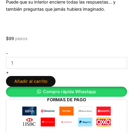
Puede que su interior encierre todas las respuestas… y
también preguntas que jamás hubiera imaginado.
$
99
pesos
Almas
-
de
Cristal
de
+
Cristina
Añadir al carrito
Pietro
cantidad
Compra rápida Whastapp
FORMAS DE PAGO