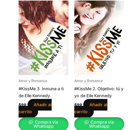
Amor y Romance
Amor y Romance
#KissMe 3. Inmune a ti
#KissMe 2. Objetivo: tú y
de Elle Kennedy
yo de Elle Kennedy
Añadir al
Añadir al
$
99
$
99
carrito
carrito
Compra vía
Compra vía
Whatsapp
Whatsapp