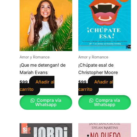
Amor y Romance
Amor y Romance
¡Que me detengan! de
¡Chúpate esa! de
Mariah Evans
Christopher Moore
Añadir al
Añadir al
$
99
$
99
carrito
carrito
Compra vía
Compra vía
Whatsapp
Whatsapp