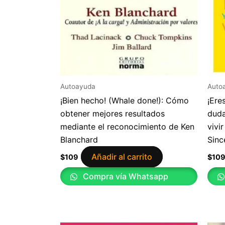
Autoayuda
Auto
¡Bien hecho! (Whale done!): Cómo
¡Ere
obtener mejores resultados
duda
mediante el reconocimiento de Ken
vivi
Blanchard
Sinc
Añadir al carrito
$
109
$
10
Compra vía Whatsapp