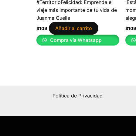
#TerritorioFelicidad: Emprende el
¡Est
viaje más importante de tu vida de
mome
Juanma Quelle
aleg
Añadir al carrito
$
109
$
10
Compra vía Whatsapp
Política de Privacidad