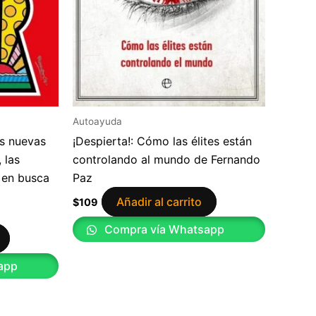
Autoayuda
as nuevas
¡Despierta!: Cómo las élites están
 las
controlando al mundo de Fernando
 en busca
Paz
Añadir al carrito
$
109
Compra vía Whatsapp
app