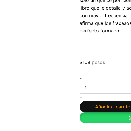
sólo un quince por cie
libro que le detalla y 
con mayor frecuencia l
afirma que los fracasos
perfecto formador.
$
109
pesos
Vivir
-
sin
jefe
de
+
Sergio
Fernández
Añadir al carrito
cantidad