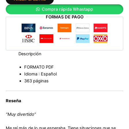
cantidad
Compra rápida Whastapp
FORMAS DE PAGO
Descripción
FORMATO PDF
Idioma : Español
363 páginas
Reseña
“Muy divertido”
Me reí más de lo que esperaba. Tiene situaciones que se