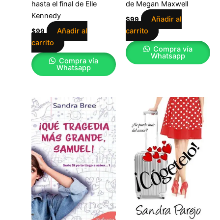
hasta el final de Elle
de Megan Maxwell
Kennedy
Añadir al
$
99
Añadir al
carrito
$
99
carrito
Compra vía
Whatsapp
Compra vía
Whatsapp