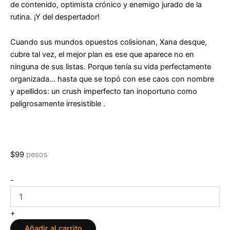
de contenido, optimista crónico y enemigo jurado de la
rutina. ¡Y del despertador!
Cuando sus mundos opuestos colisionan, Xana desque,
cubre tal vez, el mejor plan es ese que aparece no en
ninguna de sus listas. Porque tenía su vida perfectamente
organizada… hasta que se topó con ese caos con nombre
y apellidos: un crush imperfecto tan inoportuno como
peligrosamente irresistible .
$
99
pesos
Un
-
crush
imperfecto
de
+
Silvia
Añadir al carrito
Paredes