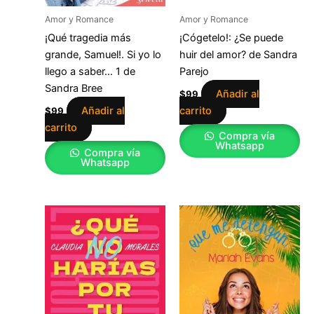
Amor y Romance
Amor y Romance
¡Qué tragedia más
¡Cógetelo!: ¿Se puede
grande, Samuel!. Si yo lo
huir del amor? de Sandra
llego a saber… 1 de
Parejo
Sandra Bree
Añadir al
$
99
Añadir al
carrito
$
99
carrito
Compra vía
Whatsapp
Compra vía
Whatsapp