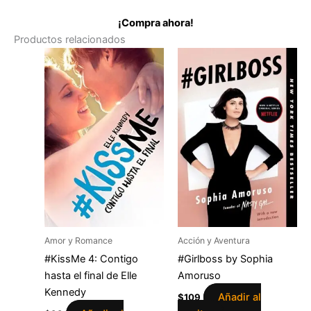
¡Compra ahora!
Productos relacionados
Amor y Romance
Acción y Aventura
#KissMe 4: Contigo
#Girlboss by Sophia
hasta el final de Elle
Amoruso
Kennedy
Añadir al
$
109