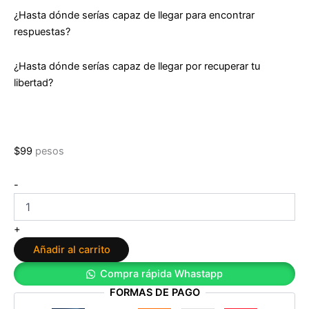
¿Hasta dónde serías capaz de llegar para encontrar
respuestas?
¿Hasta dónde serías capaz de llegar por recuperar tu
libertad?
$
99
pesos
Trilogía
-
Fuego
2.
Ciudades
+
de
Añadir al carrito
cenizas
de
Compra rápida Whastapp
Joana
FORMAS DE PAGO
Marcús
cantidad