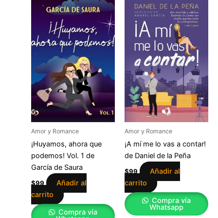
Amor y Romance
Amor y Romance
¡Huyamos, ahora que
¡A mí me lo vas a contar!
podemos! Vol. 1 de
de Daniel de la Peña
García de Saura
Añadir al
$
99
Añadir al
carrito
$
99
carrito
Compra vía
Whatsapp
Compra vía