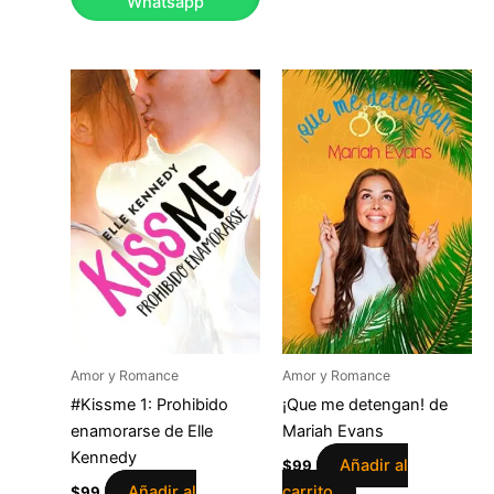
Whatsapp
Amor y Romance
Amor y Romance
#Kissme 1: Prohibido
¡Que me detengan! de
enamorarse de Elle
Mariah Evans
Kennedy
Añadir al
$
99
Añadir al
carrito
$
99