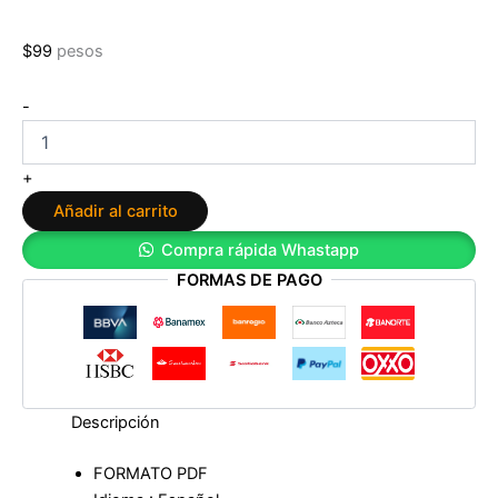
$
99
pesos
Trilogía
-
Fuego
1.
Ciudades
+
de
Añadir al carrito
humo
de
Compra rápida Whastapp
Joana
FORMAS DE PAGO
Marcús
cantidad
Descripción
FORMATO PDF