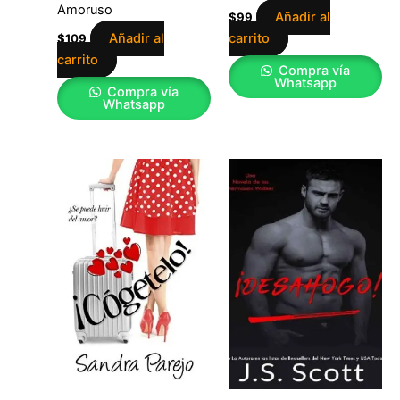
Amoruso
Añadir al
$
99
Añadir al
carrito
$
109
carrito
Compra vía
Whatsapp
Compra vía
Whatsapp