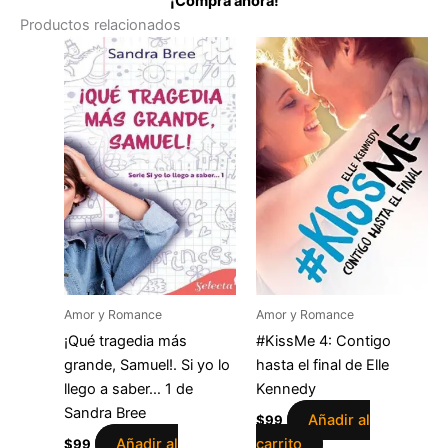
¡Compra ahora!
Productos relacionados
Amor y Romance
Amor y Romance
¡Qué tragedia más
#KissMe 4: Contigo
grande, Samuel!. Si yo lo
hasta el final de Elle
llego a saber… 1 de
Kennedy
Sandra Bree
Añadir al
$
99
Añadir al
carrito
$
99