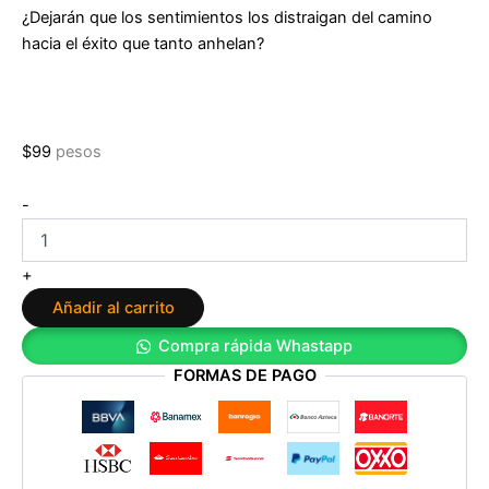
¿Dejarán que los sentimientos los distraigan del camino
hacia el éxito que tanto anhelan?
$
99
pesos
Trilogía
-
Cliché
2:
Pobre
+
diabla
Añadir al carrito
de
Adriana
Compra rápida Whastapp
Criado
FORMAS DE PAGO
cantidad