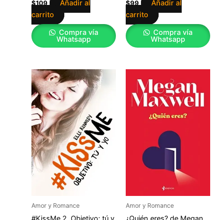
Añadir al
Añadir al
$
109
$
99
carrito
carrito
Compra vía
Compra vía
Whatsapp
Whatsapp
Amor y Romance
Amor y Romance
#KissMe 2. Objetivo: tú y
¿Quién eres? de Megan