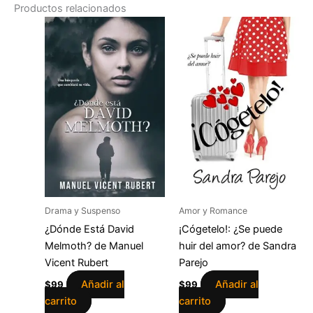
Productos relacionados
Drama y Suspenso
Amor y Romance
¿Dónde Está David
¡Cógetelo!: ¿Se puede
Melmoth? de Manuel
huir del amor? de Sandra
Vicent Rubert
Parejo
Añadir al
Añadir al
$
99
$
99
carrito
carrito