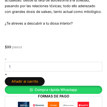
actualidad: desde la falta de autoestima a la soledad,
pasando por las relaciones tóxicas; todo ello aderezado
con grandes dosis de salseo, tanto actual como mitológico.
¿Te atreves a descubrir a tu diosa interior?
$
99
pesos
Soy
-
Afrodita
de
Núria
+
Marín
Añadir al carrito
cantidad
Compra rápida Whastapp
FORMAS DE PAGO