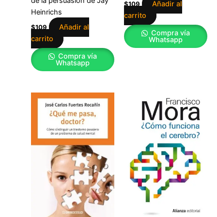
de la persuasión de Jay
Añadir al
$
109
Heinrichs
carrito
Añadir al
$
109
Compra vía
carrito
Whatsapp
Compra vía
Whatsapp