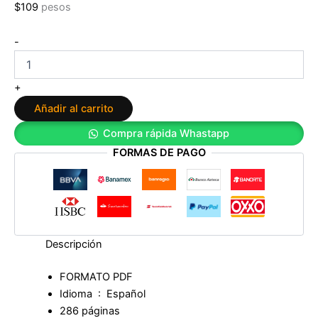
$
109
pesos
¿Qué
-
hace
que
el
+
amor
Añadir al carrito
perdure?:
cómo
Compra rápida Whastapp
crear
FORMAS DE PAGO
confianza
y
evitar
la
traición
en
la
Descripción
pareja
de
FORMATO PDF
cantidad
Idioma ‏ : ‎
Español
286 páginas