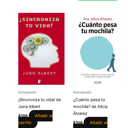
Autoayuda
Autoayuda
¡Sincroniza tu vida! de
¿Cuánto pesa tu
Juna Albert
mochila? de Alicia
Álvarez
Añadir al
$
109
carrito
Añadir al
$
109