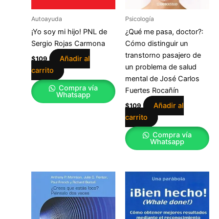
Autoayuda
Psicología
¡Yo soy mi hijo! PNL de
¿Qué me pasa, doctor?:
Sergio Rojas Carmona
Cómo distinguir un
transtorno pasajero de
Añadir al
$
109
un problema de salud
carrito
mental de José Carlos
Compra vía
Fuertes Rocañín
Whatsapp
Añadir al
$
109
carrito
Compra vía
Whatsapp