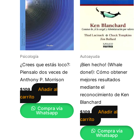
Psicología
Autoayuda
¿Crees que estás loco?:
¡Bien hecho! (Whale
Piensalo dos veces de
done!): Cómo obtener
Anthony P. Morrison
mejores resultados
mediante el
Añadir al
$
109
reconocimiento de Ken
carrito
Blanchard
Compra vía
Añadir al
$
109
Whatsapp
carrito
Compra vía
Whatsapp