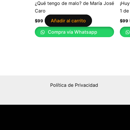
¿Qué tengo de malo? de María José
¡Huy
Caro
1 de
Añadir al carrito
$
99
$
99
Compra vía Whatsapp
Política de Privacidad