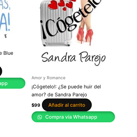
e Blue
Amor y Romance
app
¡Cógetelo!: ¿Se puede huir del
amor? de Sandra Parejo
Añadir al carrito
$
99
Compra vía Whatsapp