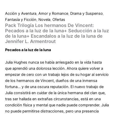
de
Jennifer
L.
Acción y Aventura
,
Amor y Romance
,
Drama y Suspenso
,
Armentrout
Fantasía y Ficción
,
Novela
,
Ofertas
cantidad
Pack Trilogía Los hermanos De Vincent:
Pecados a la luz de la luna+ Seducción a la luz
de la luna+ Escandalos a la luz de la luna de
Jennifer L. Armentrout
Pecados a la luz de la luna
Julia Hughes nunca se había arriesgado en la vida hasta
que aprendió una dolorosa lección. Ahora quiere volver a
empezar de cero con un trabajo lejos de su hogar al servicio
de los hermanos de Vincent, dueños de una inmensa
fortuna… y de una oscura reputación. El nuevo trabajo de
Julia consistirá en cuidar de la única hermana del clan que,
tras ser hallada en extrañas circunstancias, está en una
condición física y mental que nadie puede comprender. Julia
no puede permitirse distracciones, pero una presencia