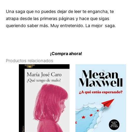
la
luna
Una saga que no puedes dejar de leer te engancha, te
de
atrapa desde las primeras páginas y hace que sigas
Jennifer
queriendo saber más. Muy entretenido. La mejor saga.
L.
Armentrout
cantidad
¡Compra ahora!
Productos relacionados