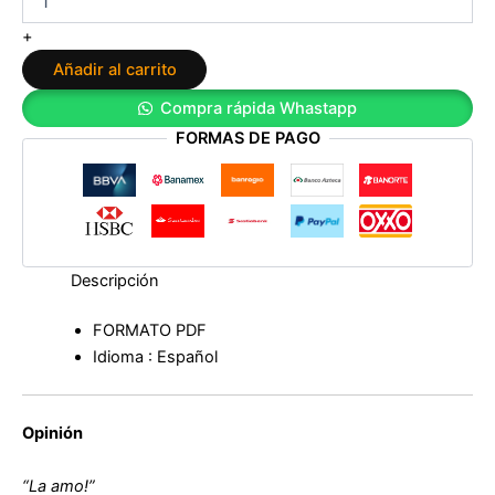
Los
hermanos
+
De
Añadir al carrito
Vincent:
Pecados
Compra rápida Whastapp
a
FORMAS DE PAGO
la
luz
de
la
luna+
Seducción
a
Descripción
la
luz
FORMATO PDF
de
Idioma : Español
la
luna+
Escandalos
a
Opinión
la
luz
“La amo!”
de