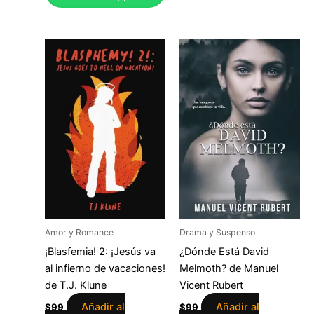
Amor y Romance
Drama y Suspenso
¡Blasfemia! 2: ¡Jesús va
¿Dónde Está David
al infierno de vacaciones!
Melmoth? de Manuel
de T.J. Klune
Vicent Rubert
Añadir al
Añadir al
$
99
$
99