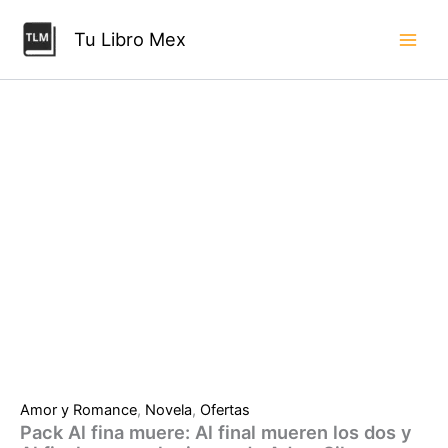
Ir
final
mueren
al
Tu Libro Mex
los
contenido
dos
y
Al
final
muere
el
primero
de
Adam
Silvera
cantidad
Amor y Romance
,
Novela
,
Ofertas
Pack Al fina muere: Al final mueren los dos y