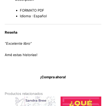
de
Adam
FORMATO PDF
Silvera
Idioma : Español
cantidad
Reseña
“Excelente libro”
Amé estas historias!
¡Compra ahora!
Productos relacionados