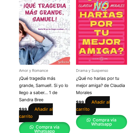
Amor y Romance
Drama y Suspenso
¡Qué tragedia más
¿Qué no harias por tu
grande, Samuel!. Si yo lo
mejor amiga? de Claudia
llego a saber… 1 de
Morales
Sandra Bree
Añadir al
$
99
Añadir al
carrito
$
99
carrito
Compra vía
Whatsapp
Compra vía
Whatsapp