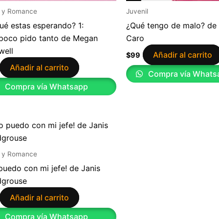
 y Romance
Juvenil
ué estas esperando? 1:
¿Qué tengo de malo? de
oco pido tanto de Megan
Caro
well
Añadir al carrito
$
99
Añadir al carrito
Compra vía Whats
Compra vía Whatsapp
 y Romance
puedo con mi jefe! de Janis
dgrouse
Añadir al carrito
Compra vía Whatsapp