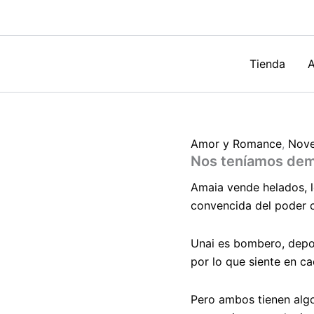
María
Beatobe
cantidad
Tienda
A
Amor y Romance
,
Nove
Nos teníamos dem
Amaia vende helados, le
convencida del poder cu
Unai es bombero, depor
por lo que siente en 
Pero ambos tienen algo