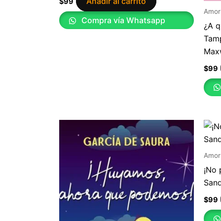
Añadir al carrito
$
99
Amor
Compra vía Whatsapp
¿A q
Tamp
Max
$
99
Amor
¡No 
San
$
99