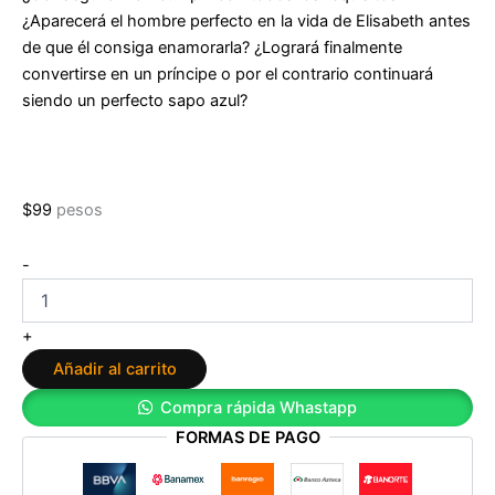
¿Aparecerá el hombre perfecto en la vida de Elisabeth antes
de que él consiga enamorarla? ¿Logrará finalmente
convertirse en un príncipe o por el contrario continuará
siendo un perfecto sapo azul?
$
99
pesos
Mi
-
perfecto
sapo
azul
+
de
Añadir al carrito
Silvia
García
Compra rápida Whastapp
Ruiz
FORMAS DE PAGO
cantidad