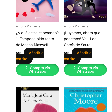
Amor y Romance
Amor y Romance
¿A qué estas esperando?
¡Huyamos, ahora que
1: Tampoco pido tanto
podemos! Vol. 1 de
de Megan Maxwell
García de Saura
Añadir al
Añadir al
$
99
$
99
carrito
carrito
Compra vía
Compra vía
Whatsapp
Whatsapp