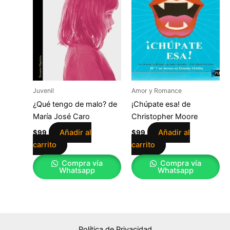
Juvenil
Amor y Romance
¿Qué tengo de malo? de
¡Chúpate esa! de
María José Caro
Christopher Moore
Añadir al
Añadir al
$
99
$
99
carrito
carrito
Compra vía
Compra vía
Whatsapp
Whatsapp
Política de Privacidad