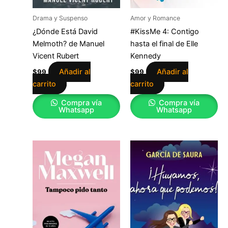
Drama y Suspenso
Amor y Romance
¿Dónde Está David
#KissMe 4: Contigo
Melmoth? de Manuel
hasta el final de Elle
Vicent Rubert
Kennedy
Añadir al
Añadir al
$
99
$
99
carrito
carrito
Compra vía
Compra vía
Whatsapp
Whatsapp