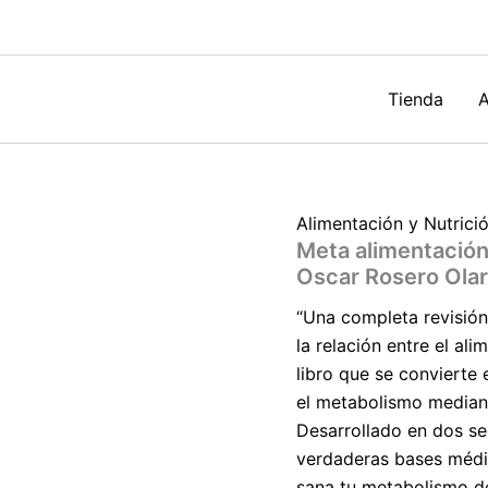
tu
metabolismo
de
Oscar
Rosero
Tienda
A
Olarte
cantidad
Alimentación y Nutrici
Meta alimentación
Oscar Rosero Ola
“Una completa revisión
la relación entre el ali
libro que se convierte 
el metabolismo mediant
Desarrollado en dos s
verdaderas bases médic
sana tu metabolismo de