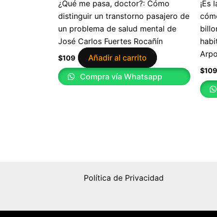
¿Qué me pasa, doctor?: Cómo
¡Es 
distinguir un transtorno pasajero de
cómo
un problema de salud mental de
bill
José Carlos Fuertes Rocañín
habi
Arp
Añadir al carrito
$
109
$
10
Compra vía Whatsapp
Política de Privacidad