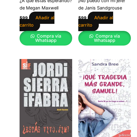
¿A qué estás esperando?
¡No puedo con mi jefe!
de Megan Maxwell
de Janis Sandgrouse
Añadir al
Añadir al
$
99
$
99
carrito
carrito
Compra vía
Compra vía
Whatsapp
Whatsapp