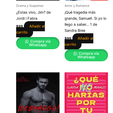
Drama y Suspenso
Amor y Romance
¿Estas vivo, Jim? de
¡Qué tragedia más
Jordi i Fabra
grande, Samuel!. Si yo lo
llego a saber… 1 de
Añadir al
$
99
Sandra Bree
carrito
Añadir al
$
99
Compra vía
carrito
Whatsapp
Compra vía
Whatsapp