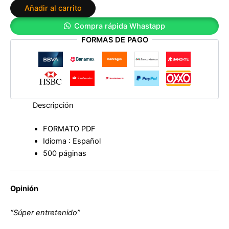
Añadir al carrito
haya
muerto
Compra rápida Whastapp
de
FORMAS DE PAGO
Jenette
McCurdy
cantidad
Descripción
FORMATO PDF
Idioma : Español
500 páginas
Opinión
“Súper entretenido”