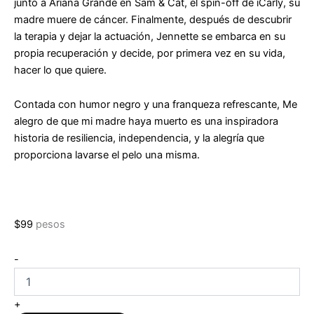
junto a Ariana Grande en Sam & Cat, el spin-off de iCarly, su
madre muere de cáncer. Finalmente, después de descubrir
la terapia y dejar la actuación, Jennette se embarca en su
propia recuperación y decide, por primera vez en su vida,
hacer lo que quiere.
Contada con humor negro y una franqueza refrescante, Me
alegro de que mi madre haya muerto es una inspiradora
historia de resiliencia, independencia, y la alegría que
proporciona lavarse el pelo una misma.
$
99
pesos
Me
-
alegro
que
mi
+
madre