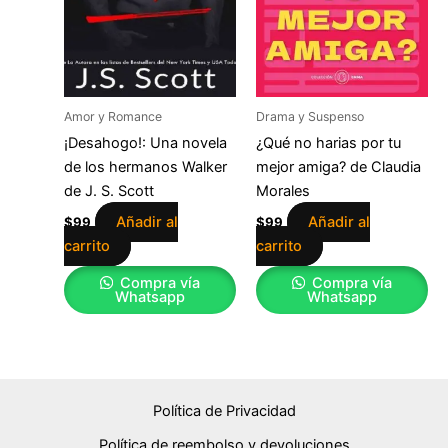
Amor y Romance
Drama y Suspenso
¡Desahogo!: Una novela
¿Qué no harias por tu
de los hermanos Walker
mejor amiga? de Claudia
de J. S. Scott
Morales
Añadir al
Añadir al
$
99
$
99
carrito
carrito
Compra vía
Compra vía
Whatsapp
Whatsapp
Política de Privacidad
Política de reembolso y devoluciones