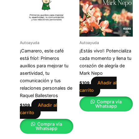
Autoayuda
Autoayuda
¡Camarero, este café
¡Estás vivo!: Potencializa
está frío!: Primeros
cada momento y llena tu
auxilios para mejorar tu
corazón de alegría de
asertividad, tu
Mark Nepo
comunicación y tus
Añadir al
$
109
relaciones personales de
carrito
Raquel Ballesteros
Compra vía
Añadir al
$
109
Whatsapp
carrito
Compra vía
Whatsapp