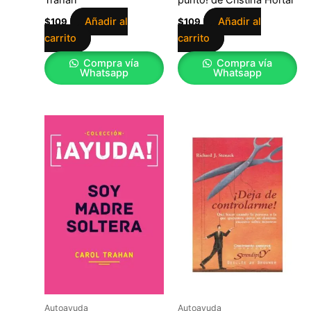
Añadir al
Añadir al
$
109
$
109
carrito
carrito
Compra vía
Compra vía
Whatsapp
Whatsapp
Autoayuda
Autoayuda