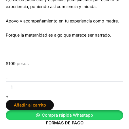
experiencia, poniendo así conciencia y mirada.
Apoyo y acompañamiento en tu experiencia como madre.
Porque la maternidad es algo que merece ser narrado.
$
109
pesos
Madre:
-
Escúchate,
compréndete
y
+
date
Añadir al carrito
lo
que
Compra rápida Whastapp
necesitas
FORMAS DE PAGO
de
Paola