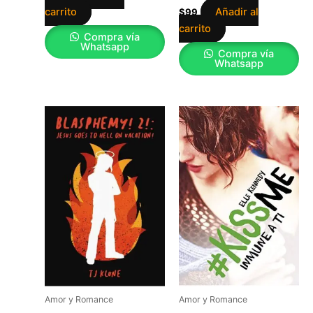
carrito
Añadir al
$
99
carrito
Compra vía
Whatsapp
Compra vía
Whatsapp
Amor y Romance
Amor y Romance