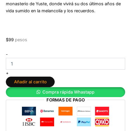
monasterio de Yuste, donde vivirá su dos últimos años de
vida sumido en la melancolía y los recuerdos.
$
99
pesos
Los
-
Austrias.
El
dueño
+
del
Añadir al carrito
mundo
de
Compra rápida Whastapp
José
FORMAS DE PAGO
Luis
Corral
cantidad