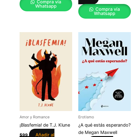
Compra vía
Whatsapp
Compra vía
Whatsapp
Amor y Romance
Erotismo
¡Blasfemia! de T.J. Klune
¿A qué estás esperando?
de Megan Maxwell
Añadir al
$
99