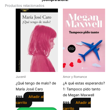
Productos relacionados
Juvenil
Amor y Romance
¿Qué tengo de malo? de
¿A qué estas esperando?
María José Caro
1: Tampoco pido tanto
de Megan Maxwell
Añadir al
$
99
carrito
Añadir al
$
99
carrito