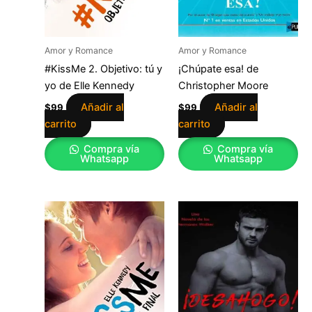
Amor y Romance
Amor y Romance
#KissMe 2. Objetivo: tú y
¡Chúpate esa! de
yo de Elle Kennedy
Christopher Moore
Añadir al
Añadir al
$
99
$
99
carrito
carrito
Compra vía
Compra vía
Whatsapp
Whatsapp