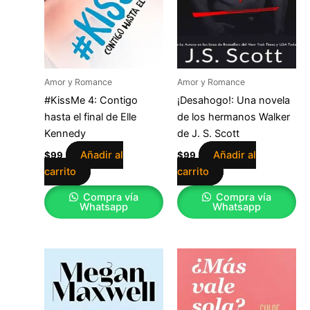
Amor y Romance
Amor y Romance
#KissMe 4: Contigo
¡Desahogo!: Una novela
hasta el final de Elle
de los hermanos Walker
Kennedy
de J. S. Scott
Añadir al
Añadir al
$
99
$
99
carrito
carrito
Compra vía
Compra vía
Whatsapp
Whatsapp