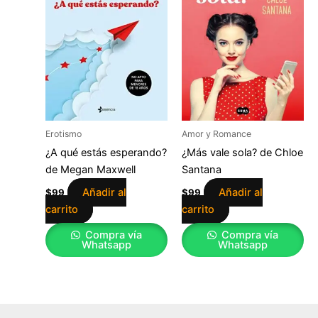
Erotismo
Amor y Romance
¿A qué estás esperando?
¿Más vale sola? de Chloe
de Megan Maxwell
Santana
Añadir al
Añadir al
$
99
$
99
carrito
carrito
Compra vía
Compra vía
Whatsapp
Whatsapp