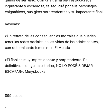
ganas de ser visto. Con una trama bien estructurada,
inquietante y escabrosa, te seducirá por sus personajes
enigmáticos, sus giros sorprendentes y su impactante final.
Reseñas:
«Un retrato de las consecuencias mortales que pueden
tener las redes sociales en las vidas de las adolescentes,
con determinante femenino».
El Mundo
«El final es muy impresionante y sorprendente. En
definitiva, si os gusta el thriller, NO LO PODÉIS DEJAR
ESCAPAR».
Merysbooks
$
99
pesos
Las
-