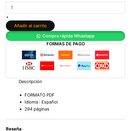
niñas
que
soñaban
+
con
Añadir al carrito
ser
vistas
Compra rápida Whastapp
de
FORMAS DE PAGO
Pablo
River
cantidad
Descripción
FORMATO PDF
Idioma : Español
294 páginas
Reseña