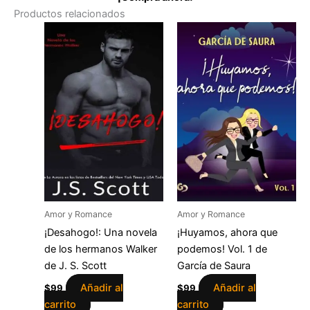
Productos relacionados
Amor y Romance
Amor y Romance
¡Desahogo!: Una novela
¡Huyamos, ahora que
de los hermanos Walker
podemos! Vol. 1 de
de J. S. Scott
García de Saura
Añadir al
Añadir al
$
99
$
99
carrito
carrito