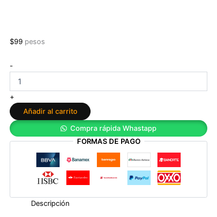
$
99
pesos
La
-
viajera
del
tiempo
+
1
Añadir al carrito
de
Lorena
Compra rápida Whastapp
Franco
FORMAS DE PAGO
cantidad
Descripción