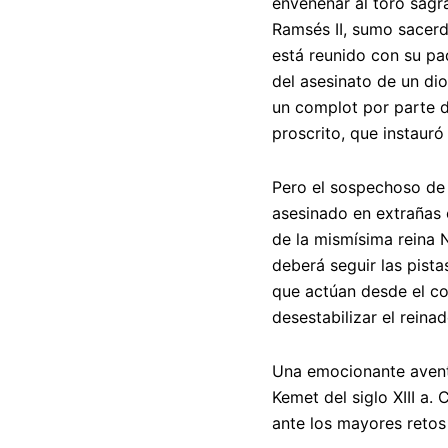
envenenar al toro sagra
Ramsés II, sumo sacer
está reunido con su pad
del asesinato de un d
un complot por parte d
proscrito, que instauró
Pero el sospechoso de 
asesinado en extrañas 
de la mismísima reina 
deberá seguir las pista
que actúan desde el co
desestabilizar el reina
Una emocionante aventu
Kemet del siglo XIII a.
ante los mayores retos