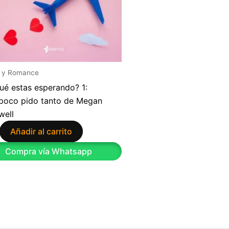
 y Romance
ué estas esperando? 1:
oco pido tanto de Megan
well
Añadir al carrito
Compra vía Whatsapp