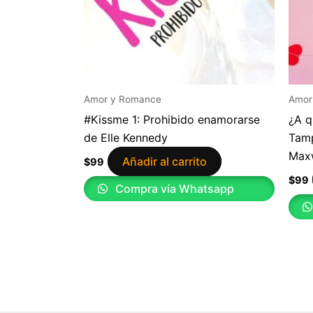
Amor y Romance
Amor
#Kissme 1: Prohibido enamorarse
¿A q
de Elle Kennedy
Tamp
Max
Añadir al carrito
$
99
$
99
Compra vía Whatsapp