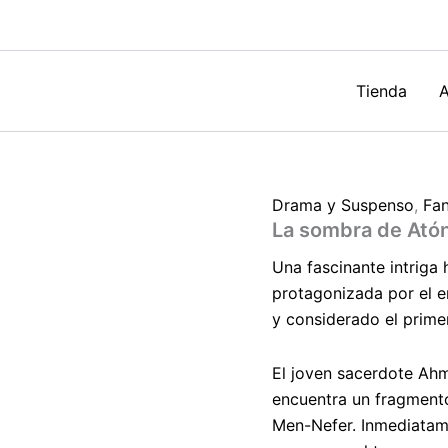
Nacho
Ares
cantidad
Tienda
A
Drama y Suspenso
,
Fan
La sombra de Ató
Una fascinante intriga 
protagonizada por el 
y considerado el primer
El joven sacerdote Ahm
encuentra un fragmento
Men-Nefer. Inmediatam