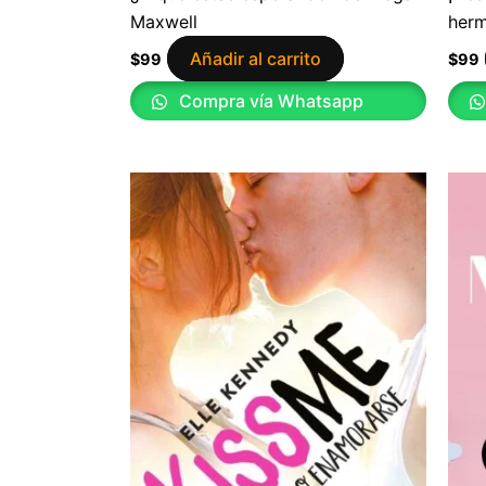
Maxwell
herm
Añadir al carrito
$
99
$
99
Compra vía Whatsapp