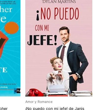
Amor y Romance
pher
¡No puedo con mi jefe! de Janis