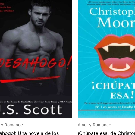
 y Romance
Amor y Romance
ahogo!: Una novela de los
¡Chúpate esa! de Christo