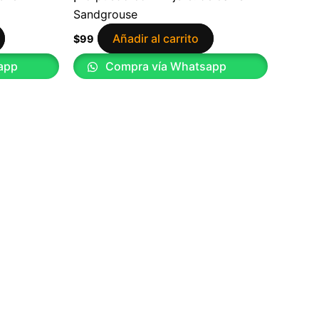
Sandgrouse
Añadir al carrito
$
99
app
Compra vía Whatsapp