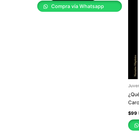
Compra vía Whatsapp
Juven
¿Qué
Car
$
99