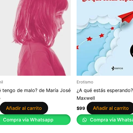
il
Erotismo
 tengo de malo? de María José
¿A qué estás esperando
o
Maxwell
Añadir al carrito
Añadir al carrito
$
99
Compra vía Whatsapp
Compra vía Whats