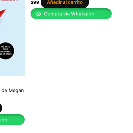
Añadir al carrito
$
99
Compra vía Whatsapp
? de Megan
app