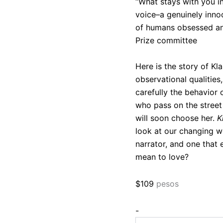
“What stays with you in
voice–a genuinely inno
of humans obsessed an
Prize committee
Here is the story of Kla
observational qualities
carefully the behavior
who pass on the street
will soon choose her.
K
look at our changing w
narrator, and one that
mean to love?
$
109
pesos
Klara
-
and