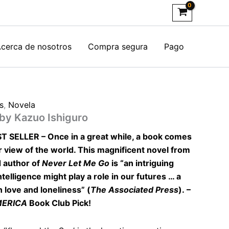
cerca de nosotros
Compra segura
Pago
s
,
Novela
 by Kazuo Ishiguro
T SELLER – Once in a great while, a book comes
 view of the world. This magnificent novel from
d author of
Never Let Me Go
is “an intriguing
intelligence might play a role in our futures … a
 love and loneliness” (
The Associated Press
). –
ERICA
Book Club Pick!