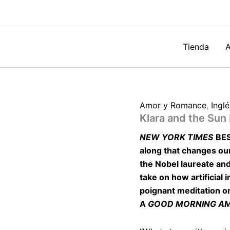
Kazuo
Ishiguro
cantidad
Tienda
A
Amor y Romance
,
Inglé
Klara and the Sun
NEW YORK TIMES
BES
along that changes our
the Nobel laureate an
take on how artificial 
poignant meditation on
A
GOOD MORNING AM