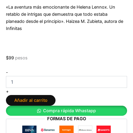
«La aventura más emocionante de Helena Lennox. Un
retablo de intrigas que demuestra que todo estaba
planeado desde el principio». Haizea M. Zubieta, autora de
Infinitas
$
99
pesos
Helena
-
Lennox
3:
El
+
incienso
Añadir al carrito
de
los
Compra rápida Whastapp
espíritus
FORMAS DE PAGO
de
Victoria
Álvarez