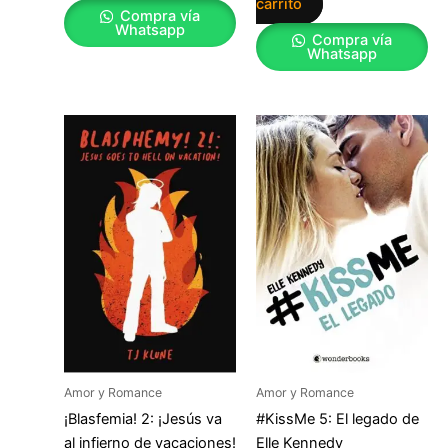
carrito
Compra vía
Whatsapp
Compra vía
Whatsapp
Amor y Romance
Amor y Romance
¡Blasfemia! 2: ¡Jesús va
#KissMe 5: El legado de
al infierno de vacaciones!
Elle Kennedy