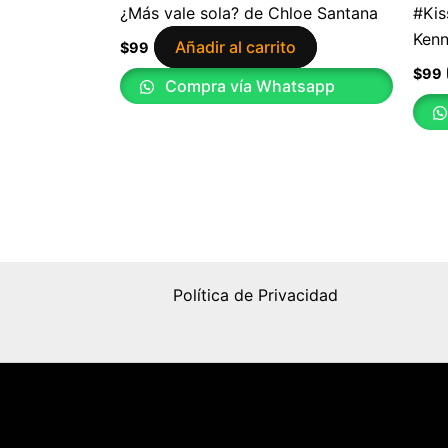
¿Más vale sola? de Chloe Santana
#Kis
Ken
Añadir al carrito
$
99
$
99
Compra vía Whatsapp
Política de Privacidad