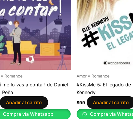
 y Romance
Amor y Romance
í me lo vas a contar! de Daniel
#KissMe 5: El legado de 
a Peña
Kennedy
Añadir al carrito
Añadir al carrito
$
99
Compra vía Whatsapp
Compra vía Whats