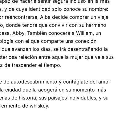
apaz de hacerla sentir segura incluso en la más
as, y de cuya identidad solo conoce su nombre:
or reencontrarse, Alba decide comprar un viaje
go, donde tendrá que convivir con su hermano
cesa, Abby. También conocerá a William, un
cología con el que comparte una conexión
 que avanzan los días, se irá desentrañando la
teriosa relación entre aquella mujer que vela sus
 de trascender el tiempo.
e de autodescubrimiento y contágiate del amor
 la ciudad que la acogerá en su momento más
lenas de historia, sus paisajes inolvidables, y su
 fermento de
whiskey
.