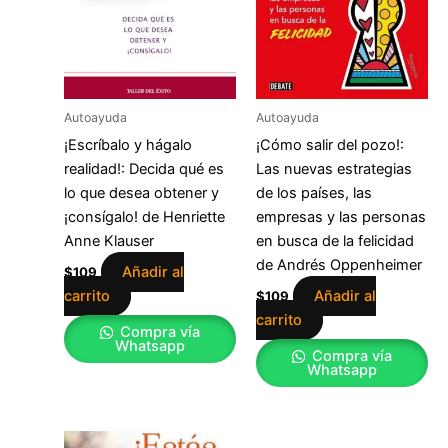
Autoayuda
Autoayuda
¡Escríbalo y hágalo
¡Cómo salir del pozo!:
realidad!: Decida qué es
Las nuevas estrategias
lo que desea obtener y
de los países, las
¡consígalo! de Henriette
empresas y las personas
Anne Klauser
en busca de la felicidad
de Andrés Oppenheimer
Añadir al
$
109
carrito
Añadir al
$
109
carrito
Compra vía
Whatsapp
Compra vía
Whatsapp