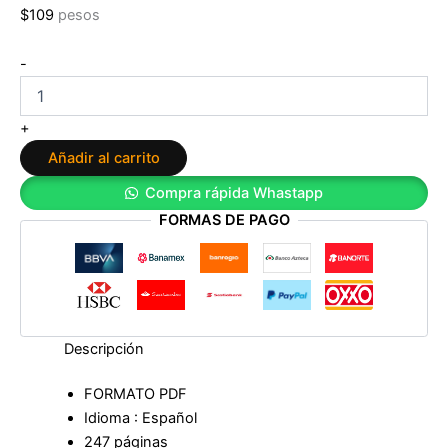
$
109
pesos
Filosofía
-
en
rebanadas
de
+
Andrés
Añadir al carrito
Lomeña
cantidad
Compra rápida Whastapp
FORMAS DE PAGO
Descripción
FORMATO PDF
Idioma : Español
247 páginas