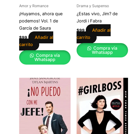
Amor y Romance
Drama y Suspenso
¡Huyamos, ahora que
¿Estas vivo, Jim? de
podemos! Vol. 1 de
Jordi i Fabra
García de Saura
Añadir al
$
99
Añadir al
carrito
$
99
carrito
Compra vía
Whatsapp
Compra vía
Whatsapp