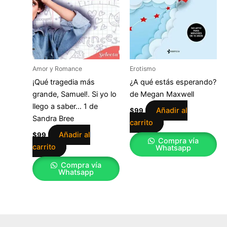
Amor y Romance
Erotismo
¡Qué tragedia más
¿A qué estás esperando?
grande, Samuel!. Si yo lo
de Megan Maxwell
llego a saber… 1 de
Añadir al
$
99
Sandra Bree
carrito
Añadir al
$
99
Compra vía
carrito
Whatsapp
Compra vía
Whatsapp