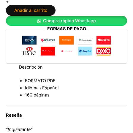
+
de
Añadir al carrito
Iain
Reid
Compra rápida Whastapp
cantidad
FORMAS DE PAGO
Descripción
FORMATO PDF
Idioma : Español
160 páginas
Reseña
“Inquietante”