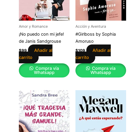
Amor y Romance
Acción y Aventura
¡No puedo con mi jefe!
#Girlboss by Sophia
de Janis Sandgrouse
Amoruso
Añadir al
Añadir al
$
99
$
109
carrito
carrito
Compra vía
Compra vía
Whatsapp
Whatsapp