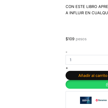
CON ESTE LIBRO APR
A INFLUIR EN CUALQU
$
109
pesos
Eres
-
más
de
lo
+
que
piensas:
Añadir al carrito
Los
secretos
inconscientes
de
la
mente