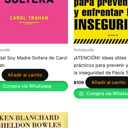
ayuda
Autoayuda
da! Soy Madre Soltera de Carol
¡ATENCIÓN!: Ideas útiles
an
prácticos para prevenir y
la inseguridad de Paola 
Añadir al carrito
9
Añadir al carrito
$
109
Compra vía Whatsapp
Compra vía Whats