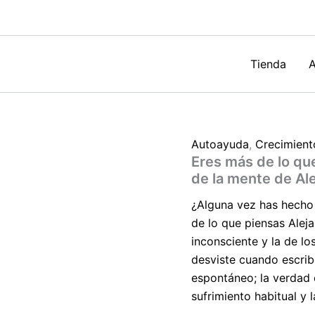
piensas:
Los
secretos
inconscientes
de
Tienda
A
la
mente
de
Alejandra
Vallejo-
Autoayuda
,
Crecimient
Nágera
Eres más de lo qu
cantidad
de la mente de Al
¿Alguna vez has hecho 
de lo que piensas Alej
inconsciente y la de l
desviste cuando escri
espontáneo; la verdad d
sufrimiento habitual y 