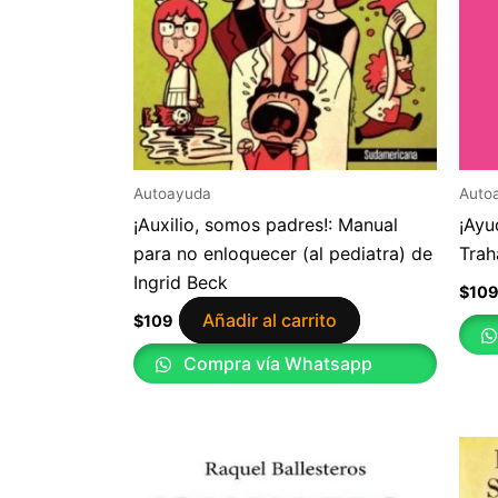
Autoayuda
Auto
¡Auxilio, somos padres!: Manual
¡Ayu
para no enloquecer (al pediatra) de
Trah
Ingrid Beck
$
10
Añadir al carrito
$
109
Compra vía Whatsapp