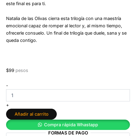
este final es para ti.
Natalia de las Olivas cierra esta trilogía con una maestría
emocional capaz de romper al lector y, al mismo tiempo,
ofrecerle consuelo. Un final de trilogía que duele, sana y se
queda contigo.
$
99
pesos
Encontrarnos
-
de
Natalia
de
+
las
Añadir al carrito
Olivas
cantidad
Compra rápida Whastapp
FORMAS DE PAGO