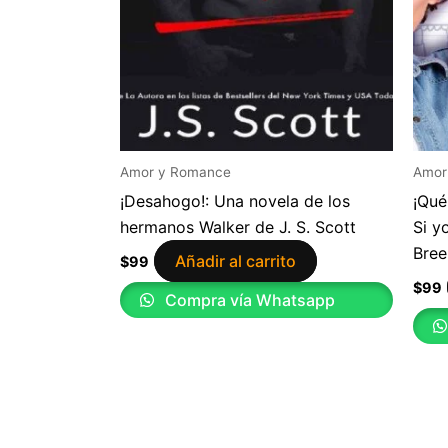
Amor y Romance
Amor
¡Desahogo!: Una novela de los
¡Qué
hermanos Walker de J. S. Scott
Si y
Bree
Añadir al carrito
$
99
$
99
Compra vía Whatsapp