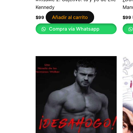
Kennedy
Manu
Añadir al carrito
$
99
$
99
Compra vía Whatsapp