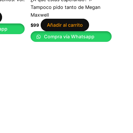
Tampoco pido tanto de Megan
Maxwell
Añadir al carrito
$
99
app
Compra vía Whatsapp