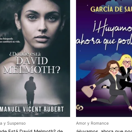
a y Suspenso
Amor y Romance
de Está David Melmoth? de
¡Huyamos, ahora que po