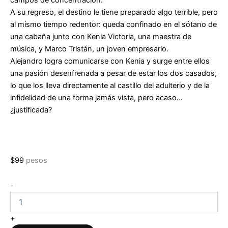
A su regreso, el destino le tiene preparado algo terrible, pero
al mismo tiempo redentor: queda confinado en el sótano de
una cabaña junto con Kenia Victoria, una maestra de
música, y Marco Tristán, un joven empresario.
Alejandro logra comunicarse con Kenia y surge entre ellos
una pasión desenfrenada a pesar de estar los dos casados,
lo que los lleva directamente al castillo del adulterio y de la
infidelidad de una forma jamás vista, pero acaso…
¿justificada?
$
99
pesos
El
-
sótano
de
las
+
golondrinas