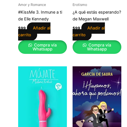
Amor y Romance
Erotismo
#KissMe 3. Inmune a ti
¿A qué estás esperando?
de Elle Kennedy
de Megan Maxwell
Añadir al
Añadir al
$
99
$
99
carrito
carrito
Compra vía
Compra vía
Whatsapp
Whatsapp