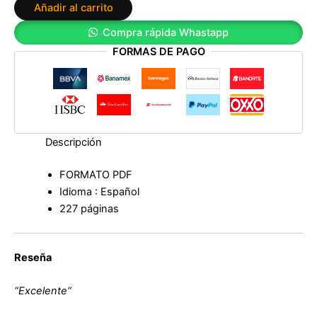
Añadir al carrito
2:
El
Compra rápida Whastapp
principe
FORMAS DE PAGO
de
la
bata
blanca
de
Maru
Maga
Descripción
cantidad
FORMATO PDF
Idioma : Español
227 páginas
Reseña
“Excelente
“