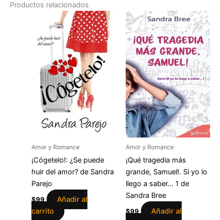
Productos relacionados
Amor y Romance
Amor y Romance
¡Cógetelo!: ¿Se puede
¡Qué tragedia más
huir del amor? de Sandra
grande, Samuel!. Si yo lo
Parejo
llego a saber… 1 de
Sandra Bree
Añadir al
$
99
carrito
Añadir al
$
99