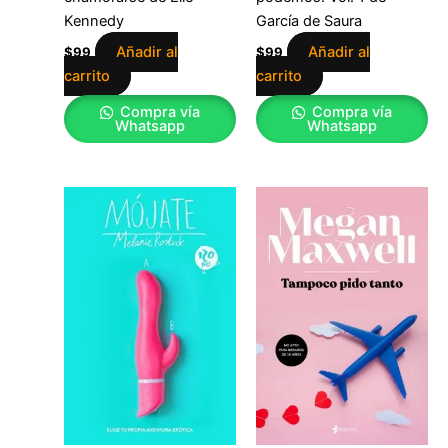
Kennedy
García de Saura
Añadir al
Añadir al
$
99
$
99
carrito
carrito
Compra vía
Compra vía
Whatsapp
Whatsapp