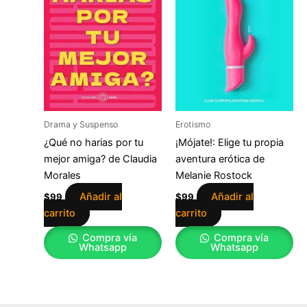
Drama y Suspenso
Erotismo
¿Qué no harias por tu
¡Mójate!: Elige tu propia
mejor amiga? de Claudia
aventura erótica de
Morales
Melanie Rostock
Añadir al
Añadir al
$
99
$
99
carrito
carrito
Compra vía
Compra vía
Whatsapp
Whatsapp