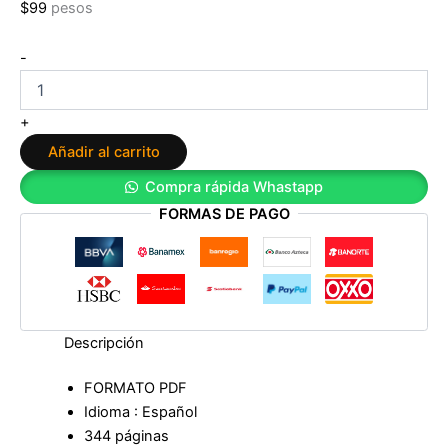
$
99
pesos
El
-
legado
de
la
+
Reina
Añadir al carrito
Cuervo
de
Compra rápida Whastapp
Isa
FORMAS DE PAGO
J.
González
cantidad
Descripción
FORMATO PDF
Idioma : Español
344 páginas