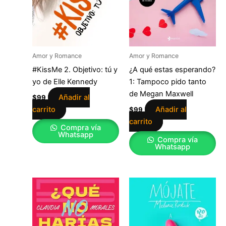
Amor y Romance
Amor y Romance
#KissMe 2. Objetivo: tú y
¿A qué estas esperando?
yo de Elle Kennedy
1: Tampoco pido tanto
de Megan Maxwell
Añadir al
$
99
carrito
Añadir al
$
99
carrito
Compra vía
Whatsapp
Compra vía
Whatsapp