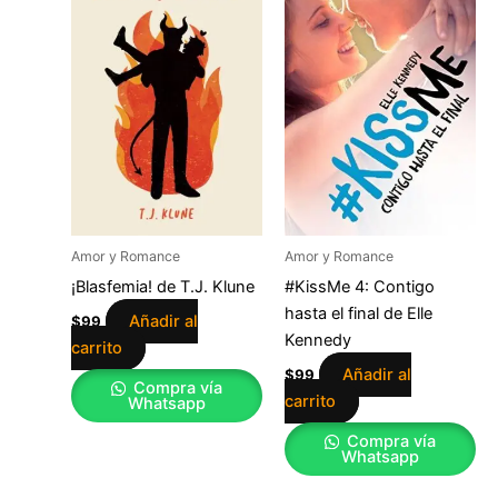
Amor y Romance
Amor y Romance
¡Blasfemia! de T.J. Klune
#KissMe 4: Contigo
hasta el final de Elle
Añadir al
$
99
Kennedy
carrito
Añadir al
$
99
Compra vía
carrito
Whatsapp
Compra vía
Whatsapp