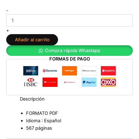
El
-
cielo
de
tus
+
días
Añadir al carrito
de
Greta
Compra rápida Whastapp
Alonso
FORMAS DE PAGO
cantidad
Descripción
FORMATO PDF
Idioma : Español
567 páginas