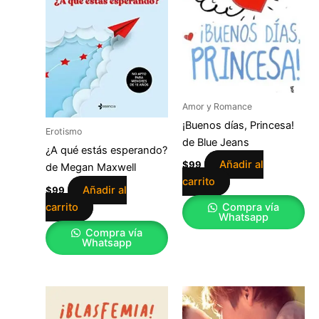
Amor y Romance
¡Buenos días, Princesa!
Erotismo
de Blue Jeans
¿A qué estás esperando?
Añadir al
$
99
de Megan Maxwell
carrito
Añadir al
$
99
carrito
Compra vía
Whatsapp
Compra vía
Whatsapp