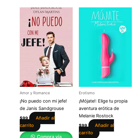
Amor y Romance
Erotismo
¡No puedo con mi jefe!
¡Mójate!: Elige tu propia
de Janis Sandgrouse
aventura erótica de
Melanie Rostock
Añadir al
$
99
carrito
Añadir al
$
99
carrito
Compra vía