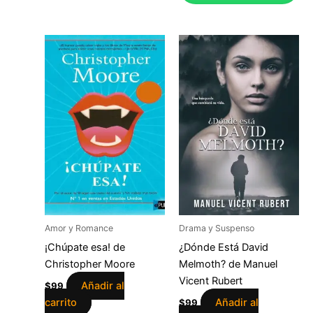
Amor y Romance
Drama y Suspenso
¡Chúpate esa! de
¿Dónde Está David
Christopher Moore
Melmoth? de Manuel
Vicent Rubert
Añadir al
$
99
carrito
Añadir al
$
99