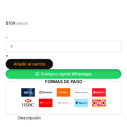
$
109
pesos
El
-
beso
final
de
+
Alicia
Añadir al carrito
Jasinska
cantidad
Compra rápida Whastapp
FORMAS DE PAGO
Descripción