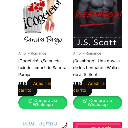
Amor y Romance
Amor y Romance
¡Cógetelo!: ¿Se puede
¡Desahogo!: Una novela
huir del amor? de Sandra
de los hermanos Walker
Parejo
de J. S. Scott
Añadir al
Añadir al
$
99
$
99
carrito
carrito
Compra vía
Compra vía
Whatsapp
Whatsapp