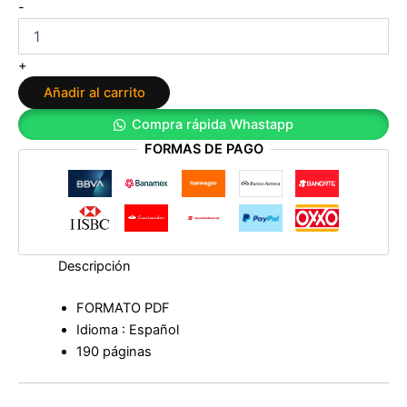
Dislexia:
-
Una
forma
diferente
+
de
Añadir al carrito
leer
de
Compra rápida Whastapp
María
FORMAS DE PAGO
Rufina
Pearson
cantidad
Descripción
FORMATO PDF
Idioma : Español
190 páginas