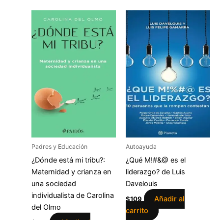
Padres y Educación
Autoayuda
¿Dónde está mi tribu?:
¿Qué M!#&@ es el
Maternidad y crianza en
liderazgo? de Luis
una sociedad
Davelouis
individualista de Carolina
Añadir al
$
109
del Olmo
carrito