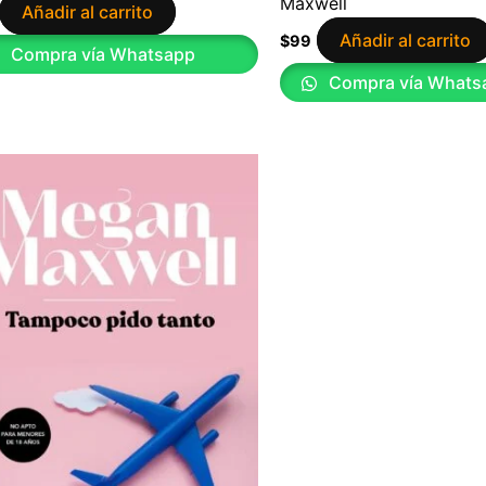
Maxwell
Añadir al carrito
Añadir al carrito
$
99
Compra vía Whatsapp
Compra vía Whats