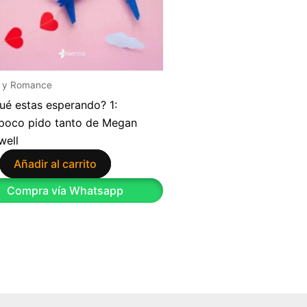
 y Romance
ué estas esperando? 1:
oco pido tanto de Megan
well
Añadir al carrito
Compra vía Whatsapp