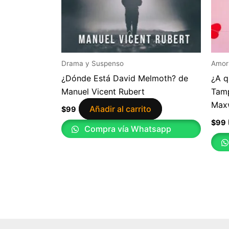
Drama y Suspenso
Amor
¿Dónde Está David Melmoth? de
¿A q
Manuel Vicent Rubert
Tamp
Max
Añadir al carrito
$
99
$
99
Compra vía Whatsapp