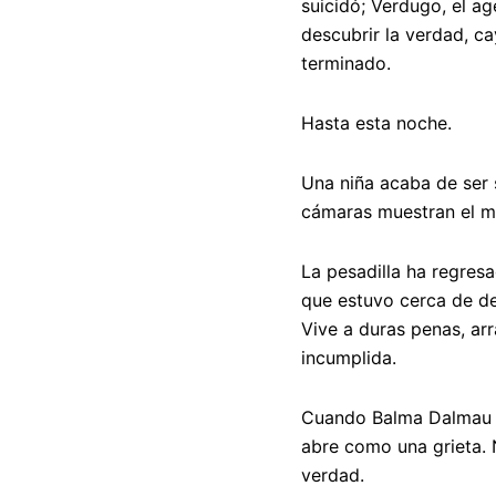
suicidó
;
Verdugo
, el a
descubrir la verdad,
ca
terminado.
Hasta esta noche.
Una niña acaba de ser 
cámaras muestran el m
La pesadilla ha regres
que estuvo cerca de d
Vive a duras penas, a
incumplida
.
Cuando Balma Dalmau a
abre como una grieta
.
verdad.