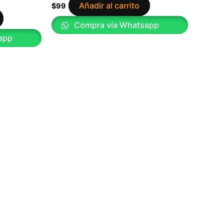
Añadir al carrito
$
99
Compra vía Whatsapp
app