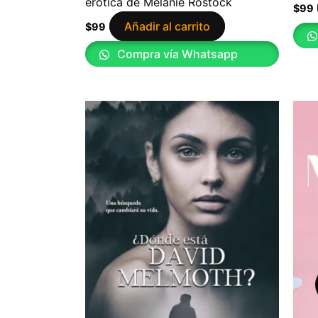
erótica de Melanie Rostock
$
99
Añadir al carrito
$
99
Compra vía Whatsapp